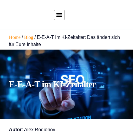
Home
/
Blog
/
E‑E‑A‑T im KI‑Zeitalter: Das ändert sich
für Eure Inhalte
E‑E‑A‑T im KI‑Zeitalter
Autor:
Alex Rodionov