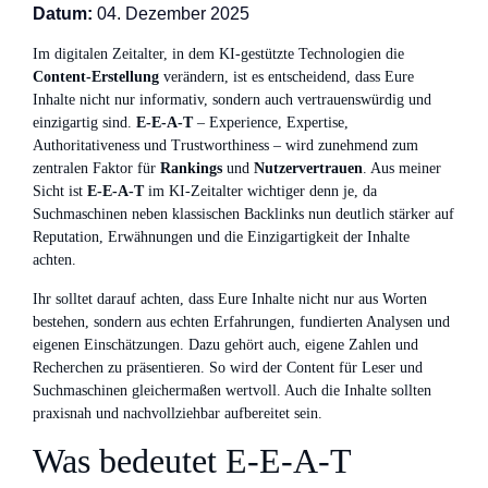
Datum:
04. Dezember 2025
Im digitalen Zeitalter, in dem KI-gestützte Technologien die
Content-Erstellung
verändern, ist es entscheidend, dass Eure
Inhalte nicht nur informativ, sondern auch vertrauenswürdig und
einzigartig sind.
E‑E‑A‑T
– Experience, Expertise,
Authoritativeness und Trustworthiness – wird zunehmend zum
zentralen Faktor für
Rankings
und
Nutzervertrauen
. Aus meiner
Sicht ist
E‑E‑A‑T
im KI-Zeitalter wichtiger denn je, da
Suchmaschinen neben klassischen Backlinks nun deutlich stärker auf
Reputation, Erwähnungen und die Einzigartigkeit der Inhalte
achten.
Ihr solltet darauf achten, dass Eure Inhalte nicht nur aus Worten
bestehen, sondern aus echten Erfahrungen, fundierten Analysen und
eigenen Einschätzungen. Dazu gehört auch, eigene Zahlen und
Recherchen zu präsentieren. So wird der Content für Leser und
Suchmaschinen gleichermaßen wertvoll. Auch die Inhalte sollten
praxisnah und nachvollziehbar aufbereitet sein.
Was bedeutet E‑E‑A‑T