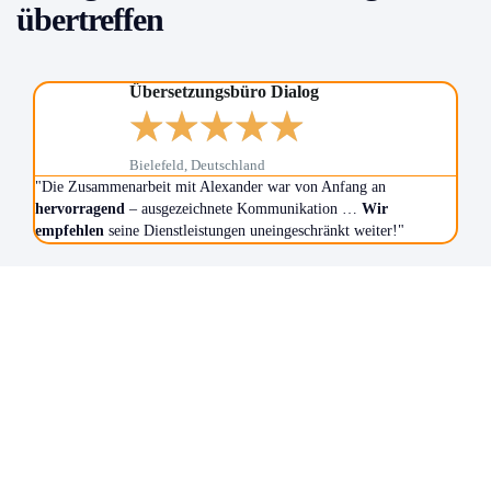
übertreffen
Übersetzungsbüro Dialog​
★
★
★
★
★
Bielefeld, Deutschland
"Die Zusammenarbeit mit Alexander war von Anfang an
"Ale
hervorragend
– ausgezeichnete Kommunikation …
Wir
tats
empfehlen
seine Dienstleistungen uneingeschränkt weiter!"
Klic