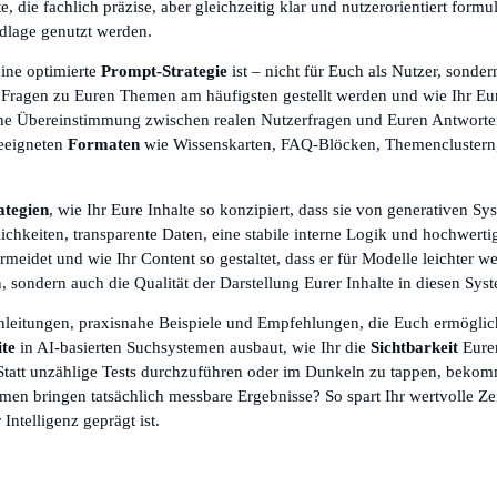
die fachlich präzise, aber gleichzeitig klar und nutzerorientiert formul
ndlage genutzt werden.
eine optimierte
Prompt-Strategie
ist – nicht für Euch als Nutzer, sonder
e Fragen zu Euren Themen am häufigsten gestellt werden und wie Ihr Eure
iche Übereinstimmung zwischen realen Nutzerfragen und Euren Antworten
geeigneten
Formaten
wie Wissenskarten, FAQ-Blöcken, Themenclustern, 
ategien
, wie Ihr Eure Inhalte so konzipiert, dass sie von generativen S
chkeiten, transparente Daten, eine stabile interne Logik und hochwertige
meidet und wie Ihr Content so gestaltet, dass er für Modelle leichter wei
, sondern auch die Qualität der Darstellung Eurer Inhalte in diesen Sys
Anleitungen, praxisnahe Beispiele und Empfehlungen, die Euch ermögli
te
in AI-basierten Suchsystemen ausbaut, wie Ihr die
Sichtbarkeit
Eurer
 Statt unzählige Tests durchzuführen oder im Dunkeln zu tappen, bekom
bringen tatsächlich messbare Ergebnisse? So spart Ihr wertvolle Zeit un
Intelligenz geprägt ist.