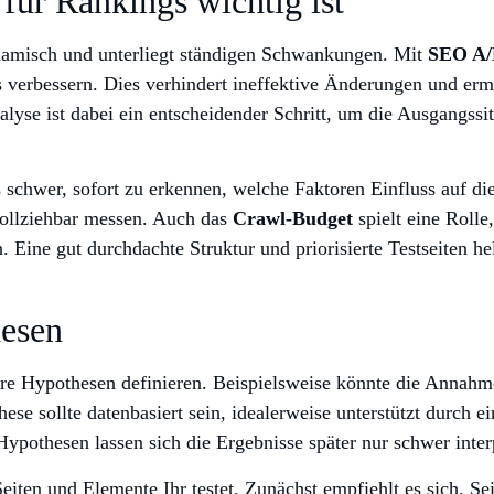
ür Rankings wichtig ist
namisch und unterliegt ständigen Schwankungen. Mit
SEO A/
verbessern. Dies verhindert ineffektive Änderungen und ermög
lyse ist dabei ein entscheidender Schritt, um die Ausgangssi
schwer, sofort zu erkennen, welche Faktoren Einfluss auf die
hvollziehbar messen. Auch das
Crawl-Budget
spielt eine Roll
 Eine gut durchdachte Struktur und priorisierte Testseiten he
hesen
klare Hypothesen definieren. Beispielsweise könnte die Annahm
ese sollte datenbasiert sein, idealerweise unterstützt durch e
ypothesen lassen sich die Ergebnisse später nur schwer inter
iten und Elemente Ihr testet. Zunächst empfiehlt es sich, Se