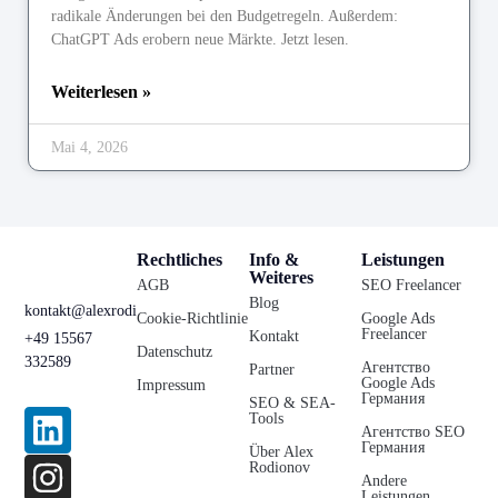
radikale Änderungen bei den Budgetregeln. Außerdem:
ChatGPT Ads erobern neue Märkte. Jetzt lesen.
Weiterlesen »
Mai 4, 2026
Rechtliches
Info &
Leistungen
Weiteres
AGB
SEO Freelancer
Blog
kontakt@alexrodionov.de
Cookie-Richtlinie
Google Ads
Freelancer
Kontakt
+49 15567
Datenschutz
332589
Агентство
Partner
Google Ads
Impressum
Германия
SEO & SEA-
Tools
Агентство SEO
Германия
Über Alex
Rodionov
Andere
Leistungen