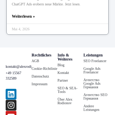
ChatGPT Ads erobern neue Märkte. Jetzt lesen.
Weiterlesen »
Mai 4, 2026
Rechtliches
Info &
Leistungen
Weiteres
AGB
SEO Freelancer
Blog
kontakt@alexrodionov.de
Cookie-Richtlinie
Google Ads
Freelancer
Kontakt
+49 15567
Datenschutz
332589
Агентство
Partner
Google Ads
Impressum
Германия
SEO & SEA-
Tools
Агентство SEO
Германия
Über Alex
Rodionov
Andere
Leistungen